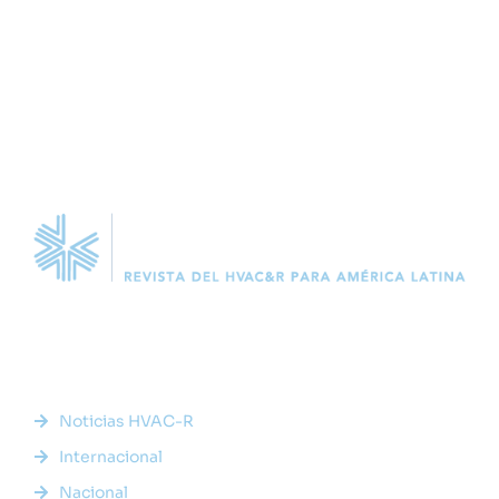
Somos la plataforma líder en el sector HVACR de Latinoamérica,
conectando a profesionales, empresas e innovadores a través
de noticias actualizadas, eventos presenciales y nuestra
prestigiosa revista digital.
Enlaces Rápidos
Noticias HVAC-R
Internacional
Nacional