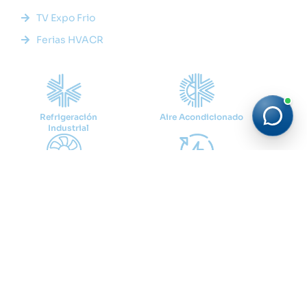
TV Expo Frio
Ferias HVACR
Categorías
Refrigeración
Aire Acondicionado
Industrial
Ventilación
Eficiencia Energética
Cadena de Frio
Suscríbete
Recibe las últimas noticias y tendencias del sector HVACR
directamente en tu correo.