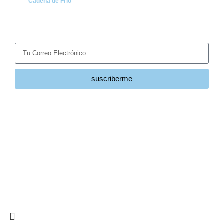
Cadena de Frio
Suscríbete
Recibe las últimas noticias y tendencias del sector HVACR
directamente en tu correo.
suscriberme