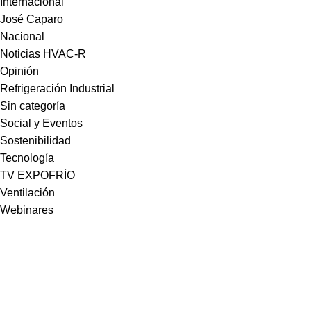
Internacional
José Caparo
Nacional
Noticias HVAC-R
Opinión
Refrigeración Industrial
Sin categoría
Social y Eventos
Sostenibilidad
Tecnología
TV EXPOFRÍO
Ventilación
Webinares
Somos la plataforma líder en el sector HVACR de Latinoamérica,
conectando a profesionales, empresas e innovadores a través de
noticias actualizadas, eventos presenciales y nuestra prestigiosa
revista digital.