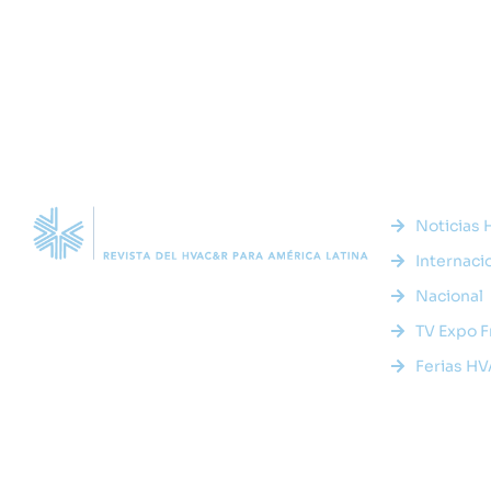
Enlaces 
Noticias
Internaci
Somos la plataforma líder en el sector HVACR de
Latinoamérica, conectando a profesionales,
Nacional
empresas e innovadores a través de noticias
TV Expo F
actualizadas, eventos presenciales y nuestra
prestigiosa revista digital.
Ferias H