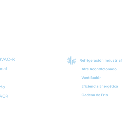
Rápidos
Categorías
 HVAC-R
Refrigeración Industrial
onal
Aire Acondicionado
Ventilación
Eficiencia Energética
rio
Cadena de Frio
VACR