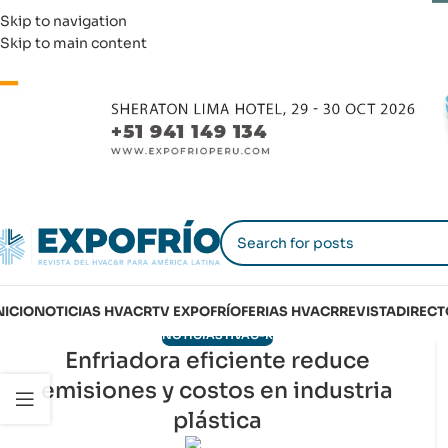
Skip to navigation
Skip to main content
NICIO
NOTICIAS HVACR
TV EXPOFRÍO
FERIAS HVACR
REVISTA
DIRECT
NOTICIAS HVAC-R
Enfriadora eficiente reduce
27
emisiones y costos en industria
ENE
plástica