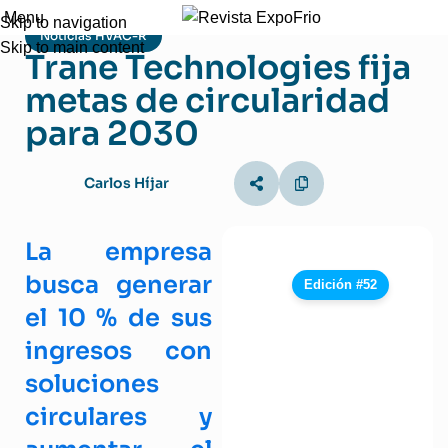
Menu
Skip to navigation
Noticias HVAC-R
Skip to main content
Trane Technologies fija
metas de circularidad
para 2030
Carlos Híjar
La empresa
busca generar
Edición #52
el 10 % de sus
ingresos con
soluciones
circulares y