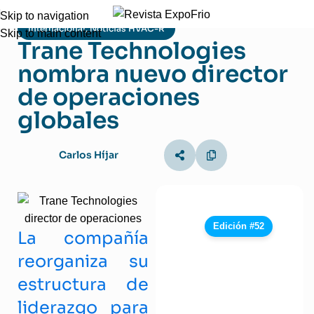
Skip to navigation
Internacional
,
Noticias HVAC-R
Skip to main content
Trane Technologies
nombra nuevo director
de operaciones
globales
Carlos Híjar
Edición #52
La compañía
reorganiza su
estructura de
liderazgo para