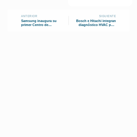
ANTERIOR
SIGUIENTE
Samsung inaugura su
Bosch e Hitachi integran
primer Centro de
diagnóstico HVAC para
Entrenamiento de Aire
edificios
Acondicionado en
Colombia