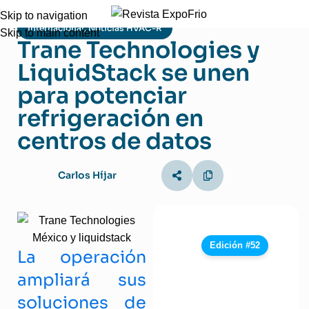
Skip to navigation
Internacional
,
Noticias HVAC-R
Skip to main content
Trane Technologies y
LiquidStack se unen
para potenciar
refrigeración en
centros de datos
Carlos Híjar
Edición #52
La operación
ampliará sus
soluciones de