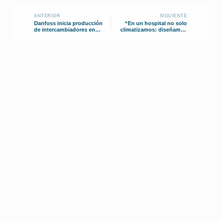
ANTERIOR
SIGUIENTE
Danfoss inicia producción
“En un hospital no solo
de intercambiadores en
climatizamos: diseñamos
México
sistemas que salvan vidas”