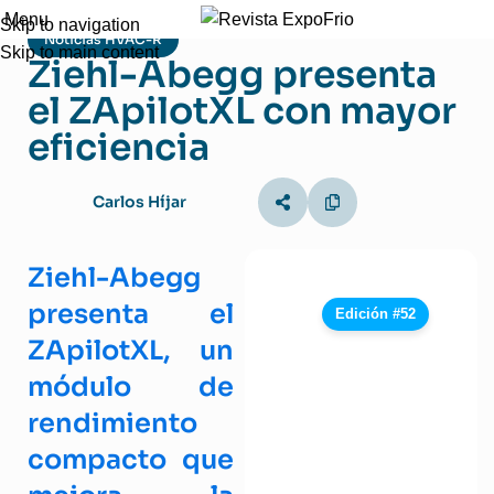
Menu
Skip to navigation
Noticias HVAC-R
Skip to main content
Ziehl-Abegg presenta
el ZApilotXL con mayor
eficiencia
Carlos Híjar
Ziehl-Abegg
presenta el
Edición #52
ZApilotXL, un
módulo de
rendimiento
compacto que