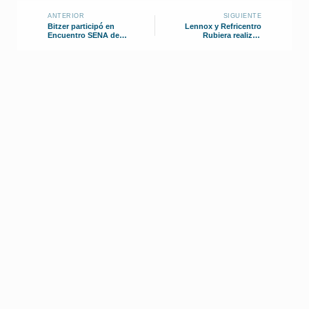
ANTERIOR
SIGUIENTE
Bitzer participó en
Lennox y Refricentro
Encuentro SENA de
Rubiera realizan
Refrigeración 2024
capacitación en República
Dominicana