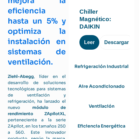
mejora la
eficiencia
Chiller
Magnético:
hasta un 5% y
DAIKIN
optimiza la
instalación en
Leer
Descargar
sistemas de
ventilación.
Refrigeración Industrial
Ziehl-Abegg
, líder en el
desarrollo de soluciones
Aire Acondicionado
tecnológicas para sistemas
de ventilación y
refrigeración, ha lanzado el
Ventilación
nuevo
módulo de
rendimiento ZApilotXL
,
perteneciente a la serie
Eficiencia Energética
ZApilot, en los tamaños 250
a 560. Este innovador
producto, según la marca,