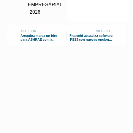
ANTERIOR
SIGUIENTE
Arequipa marca un hito
Frascold actualiza software
para ASHRAE con la
FSS3 con nuevas opciones
fundación de dos ramas
de compresores
estudiantiles en una misma
ciudad