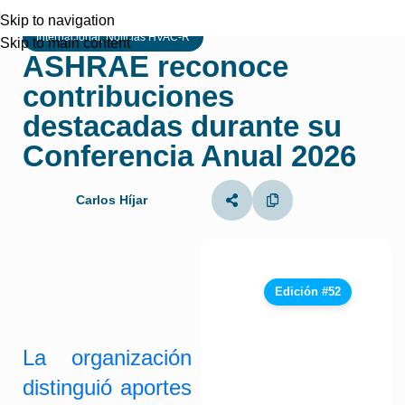
Skip to navigation
Internacional
,
Noticias HVAC-R
Skip to main content
ASHRAE reconoce
contribuciones
destacadas durante su
Conferencia Anual 2026
Carlos Híjar
Edición #52
La organización
distinguió aportes