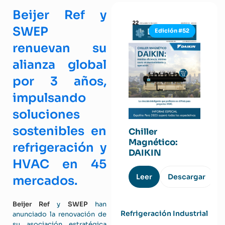
Beijer Ref y
SWEP
Edición #52
renuevan su
alianza global
por 3 años,
impulsando
soluciones
sostenibles en
Chiller
Magnético:
refrigeración y
DAIKIN
HVAC en 45
Leer
Descargar
mercados.
Beijer Ref
y
SWEP
han
Refrigeración Industrial
anunciado la renovación de
su asociación estratégica