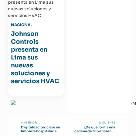
NACIONAL
Johnson
Controls
presenta en
Lima sus
nuevas
soluciones y
servicios HVAC
ANTERIOR
SIGUIENTE
Digitalización: clave en
¿De qué forma una
limpieza hospitalaria
cadena de frío eficiente
inteligente, según
beneficia a la