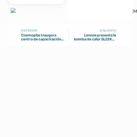
ANTERIOR
SIGUIENTE
Cosmoplas inaugura
Lennox presenta la
centro de capacitación
bomba de calor SL22KLV
HVAC en Lima
para frío extremo