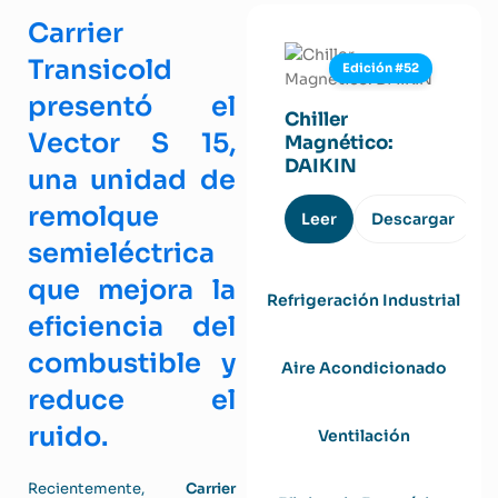
Carrier
Transicold
Edición #52
presentó el
Chiller
Vector S 15,
Magnético:
DAIKIN
una unidad de
remolque
Leer
Descargar
semieléctrica
que mejora la
Refrigeración Industrial
eficiencia del
combustible y
Aire Acondicionado
reduce el
ruido.
Ventilación
Recientemente,
Carrier