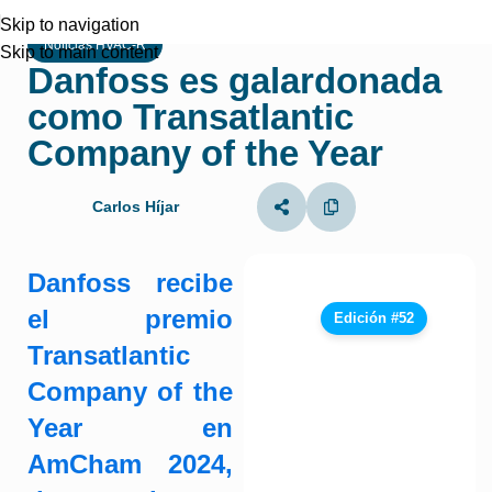
Skip to navigation
Noticias HVAC-R
Skip to main content
Danfoss es galardonada
como Transatlantic
Company of the Year
Carlos Híjar
Danfoss recibe
el premio
Edición #52
Transatlantic
Company of the
Year en
AmCham 2024,