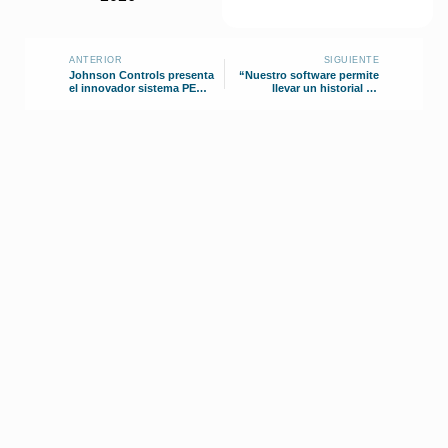
ANTERIOR
SIGUIENTE
Johnson Controls presenta
“Nuestro software permite
el innovador sistema PENN
llevar un historial de
550
mantenimiento de equipos
HVAC”