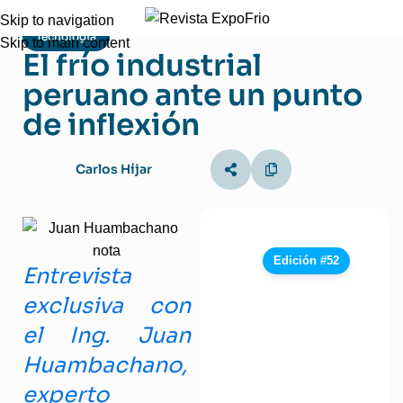
Skip to navigation
Tecnología
Skip to main content
El frío industrial
peruano ante un punto
de inflexión
Carlos Híjar
Edición #52
Entrevista
exclusiva con
el Ing. Juan
Huambachano,
experto