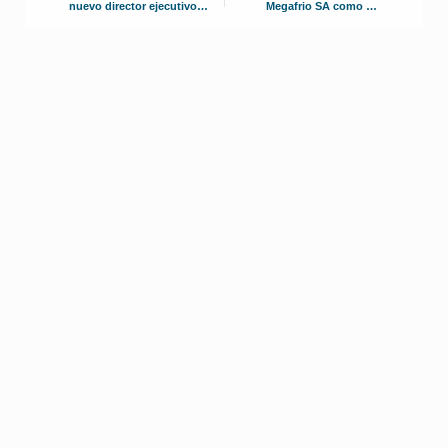
nuevo director ejecutivo
Megafrio SA como su
para negocios de
distribuidor oficial en
climatización
Ecuador