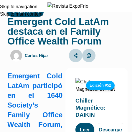
Skip to navigation
Noticias HVAC-R
Skip to main content
Emergent Cold LatAm
destaca en el Family
Office Wealth Forum
Carlos Híjar
Emergent Cold
LatAm participó
Edición #52
en el 1640
Chiller
Society’s
Magnético:
Family Office
DAIKIN
Wealth Forum,
Leer
Descargar