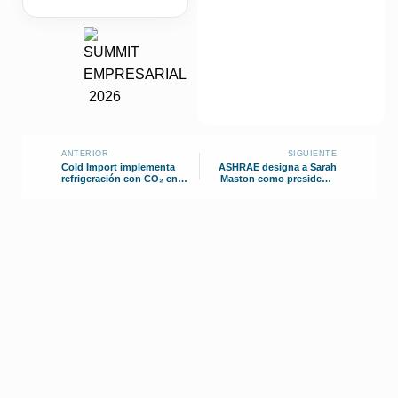
ANTERIOR
SIGUIENTE
Cold Import implementa
ASHRAE designa a Sarah
refrigeración con CO₂ en
Maston como presidenta
nueva tienda Vivanda
para el periodo 2026-2027