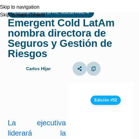
Skip to navigation
Actualidad
,
Cadena de Frio
,
Noticias HVAC-R
Skip to main content
Emergent Cold LatAm
nombra directora de
Seguros y Gestión de
Riesgos
Carlos Híjar
Edición #52
La ejecutiva
liderará la