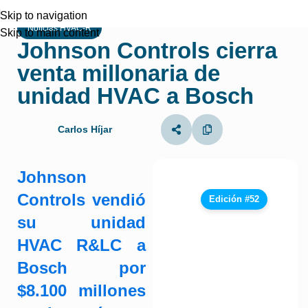
Skip to navigation
Noticias HVAC-R
Skip to main content
Johnson Controls cierra
venta millonaria de
unidad HVAC a Bosch
Carlos Híjar
Johnson
Controls vendió
Edición #52
su unidad
HVAC R&LC a
Bosch por
$8.100 millones