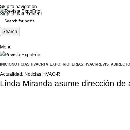
ADD ANYTHING HERE OR JUST REMOVE IT…
Skip to navigation
Skip to main content
Search
Menu
INICIO
NOTICIAS HVACR
TV EXPOFRÍO
FERIAS HVACR
REVISTA
DIRECTO
Actualidad
,
Noticias HVAC-R
Linda Miranda asume dirección de a