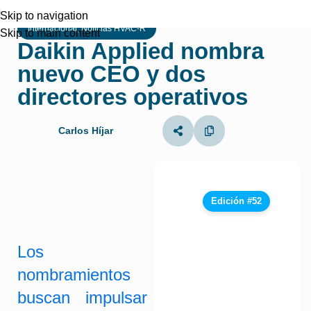
Skip to navigation
Internacional
,
Noticias HVAC-R
Skip to main content
Daikin Applied nombra
nuevo CEO y dos
directores operativos
Carlos Híjar
Edición #52
Los
nombramientos
buscan impulsar