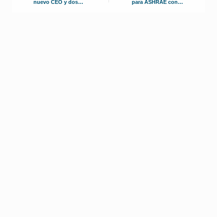
nuevo CEO y dos
para ASHRAE con la
directores operativos
fundación de dos ramas
estudiantiles en una misma
ciudad