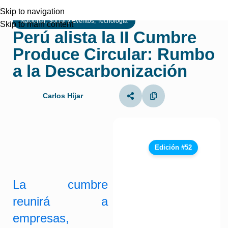
Skip to navigation
Nacional
,
Social y Eventos
,
Tecnología
Skip to main content
Perú alista la II Cumbre
Produce Circular: Rumbo
a la Descarbonización
Carlos Híjar
Edición #52
La cumbre
reunirá a
empresas,