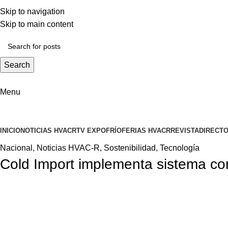
ADD ANYTHING HERE OR JUST REMOVE IT…
Skip to navigation
Skip to main content
Search
Menu
INICIO
NOTICIAS HVACR
TV EXPOFRÍO
FERIAS HVACR
REVISTA
DIRECTO
Nacional
,
Noticias HVAC-R
,
Sostenibilidad
,
Tecnología
Cold Import implementa sistema con