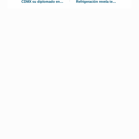
CDMX su diplomado en
Refrigeración revela tema
innovación tecnológica
2025 oficial