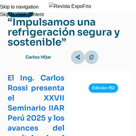
Skip to navigation
Nacional
Skip to main content
“Impulsamos una
refrigeración segura y
sostenible”
Carlos Híjar
El Ing. Carlos
Rossi presenta
Edición #52
el XXVII
Seminario IIAR
Perú 2025 y los
avances del