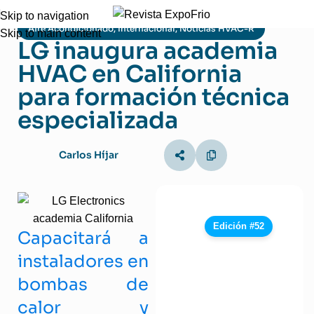
Skip to navigation
Aire Acondicionado
,
Internacional
,
Noticias HVAC-R
Skip to main content
LG inaugura academia
HVAC en California
para formación técnica
especializada
Carlos Híjar
Edición #52
Capacitará a
instaladores en
bombas de
calor y