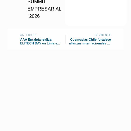
ANTERIOR
SIGUIENTE
AAA Entalpía realiza
Cosmoplas Chile fortalece
ELITECH DAY en Lima y
alianzas internacionales en
fortalece capacitación
redes contra incendio
HVAC-R