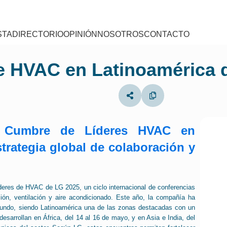
STA
DIRECTORIO
OPINIÓN
NOSOTROS
CONTACTO
e HVAC en Latinoamérica d
u Cumbre de Líderes HVAC en
strategia global de colaboración y
íderes de HVAC de LG 2025, un ciclo internacional de conferencias
cción, ventilación y aire acondicionado. Este año, la compañía ha
l mundo, siendo Latinoamérica una de las zonas destacadas con un
esarrollan en África, del 14 al 16 de mayo, y en Asia e India, del