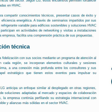
cnicos del sector. Según LG, estos encuentros permiten fortalecer
izadas en HVAC.
a compartir conocimientos técnicos, presentar casos de éxito y
y eficiencia energética. A través de seminarios impartidos por sus
refrigerante variable para edificios sostenibles y soluciones HVAC
participan en actividades de networking y visitas a instalaciones
la empresa, facilita una comprensión práctica de sus propuestas.
ción técnica
a fidelización con sus socios mediante un programa de atención al
En cada región, se incorporan elementos culturales y sesiones
 firma, a una conexión más profunda entre los consultores y sus
pel estratégico que tienen estos eventos para impulsar su
, LG anticipa un enfoque similar al desplegado en otras regiones,
is de soluciones adaptadas al mercado y espacios de colaboración
 la empresa continúa perfilando su estrategia internacional con
ible y alianzas más sólidas en el sector HVAC.