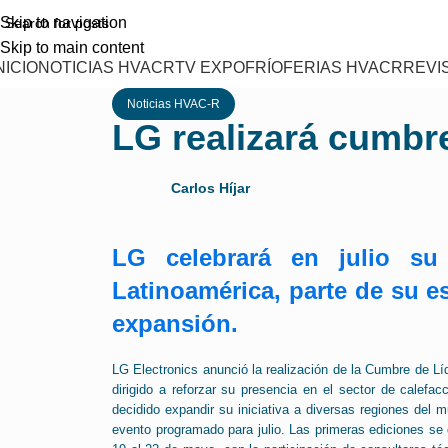
Skip to navigation
Skip to main content
NICIO
NOTICIAS HVACR
TV EXPOFRÍO
FERIAS HVACR
REVI
Noticias HVAC-R
LG realizará cumbr
Carlos Híjar
LG celebrará en julio s
Latinoamérica, parte de su e
expansión.
LG Electronics anunció la realización de la Cumbre de L
dirigido a reforzar su presencia en el sector de calefa
decidido expandir su iniciativa a diversas regiones de
evento programado para julio. Las primeras ediciones se d