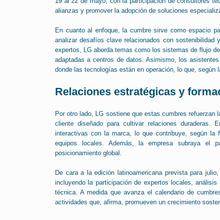
19 al 22 de mayo, con la participación de consultores té
alianzas y promover la adopción de soluciones especial
En cuanto al enfoque, la cumbre sirve como espacio par
analizar desafíos clave relacionados con sostenibilidad 
expertos, LG aborda temas como los sistemas de flujo de 
adaptadas a centros de datos. Asimismo, los asistentes 
donde las tecnologías están en operación, lo que, según 
Relaciones estratégicas y forma
Por otro lado, LG sostiene que estas cumbres refuerzan l
cliente diseñado para cultivar relaciones duraderas. 
interactivas con la marca, lo que contribuye, según la
equipos locales. Además, la empresa subraya el pa
posicionamiento global.
De cara a la edición latinoamericana prevista para julio
incluyendo la participación de expertos locales, anális
técnica. A medida que avanza el calendario de cumbres,
actividades que, afirma, promueven un crecimiento sosten