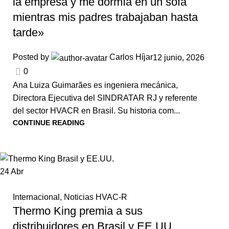
la empresa y me dormía en un sofá
mientras mis padres trabajaban hasta
tarde»
Posted by
Carlos Híjar
12 junio, 2026
0
Ana Luiza Guimarães es ingeniera mecánica,
Directora Ejecutiva del SINDRATAR RJ y referente
del sector HVACR en Brasil. Su historia com...
CONTINUE READING
24
Abr
Internacional
,
Noticias HVAC-R
Thermo King premia a sus
distribuidores en Brasil y EE.UU.