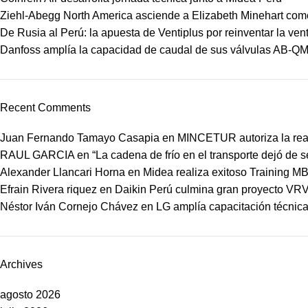
Ziehl-Abegg North America asciende a Elizabeth Minehart como
De Rusia al Perú: la apuesta de Ventiplus por reinventar la vent
Danfoss amplía la capacidad de caudal de sus válvulas AB-Q
Recent Comments
Juan Fernando Tamayo Casapia
en
MINCETUR autoriza la real
RAUL GARCIA
en
“La cadena de frío en el transporte dejó de 
Alexander Llancari Horna
en
Midea realiza exitoso Training 
Efrain Rivera riquez
en
Daikin Perú culmina gran proyecto VRV
Néstor Iván Cornejo Chávez
en
LG amplía capacitación técnica 
Archives
agosto 2026