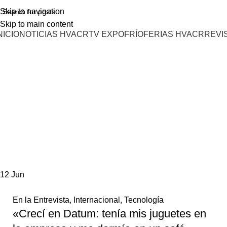
Skip to navigation
Skip to main content
NICIO
NOTICIAS HVACR
TV EXPOFRÍO
FERIAS HVACR
REVI
12
Jun
En la Entrevista
,
Internacional
,
Tecnología
«Crecí en Datum: tenía mis juguetes en