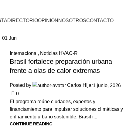
STA
DIRECTORIO
OPINIÓN
NOSOTROS
CONTACTO
01
Jun
Internacional
,
Noticias HVAC-R
Brasil fortalece preparación urbana
frente a olas de calor extremas
Posted by
Carlos Híjar
1 junio, 2026
0
El programa reúne ciudades, expertos y
financiamiento para impulsar soluciones climáticas y
enfriamiento urbano sostenible. Brasil r...
CONTINUE READING