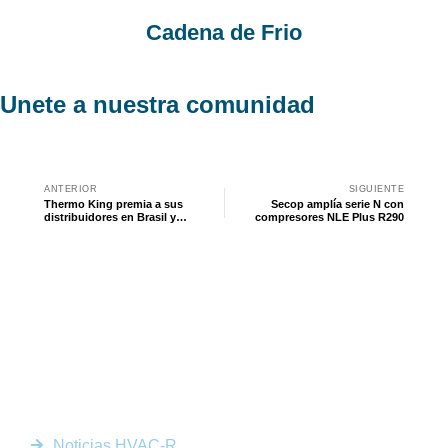
Cadena de Frio
Unete a nuestra comunidad
ANTERIOR
SIGUIENTE
Thermo King premia a sus
Secop amplía serie N con
distribuidores en Brasil y
compresores NLE Plus R290
EE.UU.
Somos la plataforma líder en el sector HVACR de Latinoamérica,
conectando a profesionales, empresas e innovadores a través de
noticias actualizadas, eventos presenciales y nuestra prestigiosa
revista digital.
Enlaces Rápidos
Noticias HVAC-R