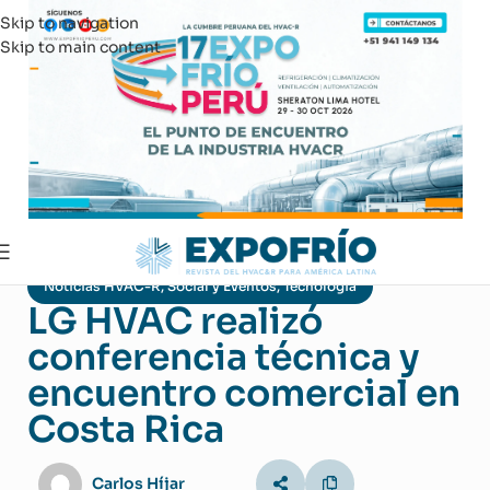
Skip to navigation
Skip to main content
Noticias HVAC-R
,
Social y Eventos
,
Tecnología
LG HVAC realizó
conferencia técnica y
encuentro comercial en
Costa Rica
Carlos Híjar