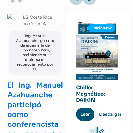
Edición #52
Ing. Manuel
Azahuanche, gerente
de ingeniería de
Greencorp Perú,
recibiendo su
diploma de
reconocimiento por
LG
El Ing. Manuel
Chiller
Azahuanche
Magnético:
DAIKIN
participó
como
Leer
Descargar
conferencista