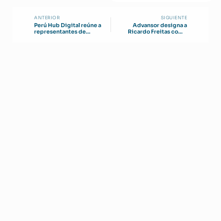
ANTERIOR
SIGUIENTE
Perú Hub Digital reúne a
Advansor designa a
representantes de
Ricardo Freitas como
Asociaciones de Data
nuevo director ejecutivo
Centers de
Latinoamérica