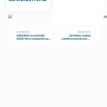
ANTERIOR
SIGUIENTE
APEVRAC en el CIAR
LG HVAC realizó
2026: Perú conquista su
conferencia técnica y
lugar en el escenario
encuentro comercial en
iberoamericano
Costa Rica