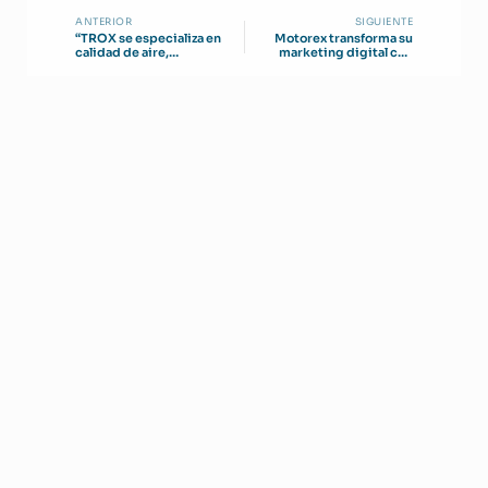
ANTERIOR
SIGUIENTE
“TROX se especializa en
Motorex transforma su
calidad de aire,
marketing digital con
manejadoras y filtración
Salesforce Cloud
para salud”