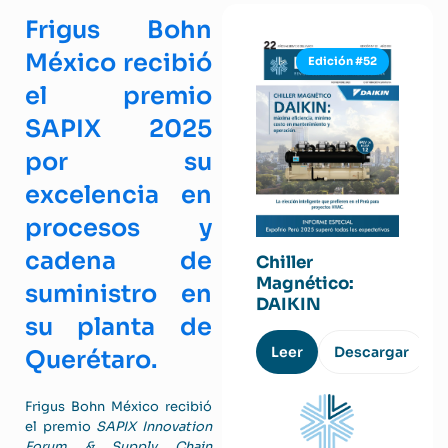
Frigus Bohn
México recibió
Edición #52
el premio
SAPIX 2025
por su
excelencia en
procesos y
cadena de
Chiller
Magnético:
suministro en
DAIKIN
su planta de
Leer
Descargar
Querétaro.
Frigus Bohn México recibió
el premio
SAPIX Innovation
Forum & Supply Chain